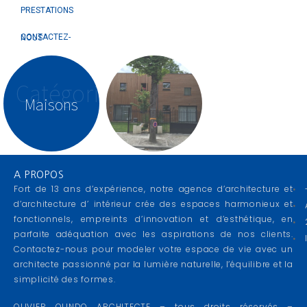
PRESTATIONS
CONTACTEZ-NOUS
Catégorie
Maisons
A PROPOS
Fort de 13 ans d’expérience, notre agence d’architecture et
d’architecture d’ intérieur crée des espaces harmonieux et
fonctionnels, empreints d’innovation et d’esthétique, en
parfaite adéquation avec les aspirations de nos clients.
Contactez-nous pour modeler votre espace de vie avec un
architecte passionné par la lumière naturelle, l’équilibre et la
simplicité des formes.
OLIVIER OLINDO ARCHITECTE – tous droits réservés –