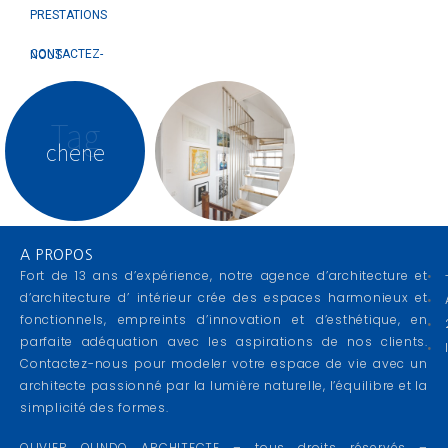
PRESTATIONS
CONTACTEZ-NOUS
Tag
chene
A PROPOS
Fort de 13 ans d’expérience, notre agence d’architecture et
d’architecture d’ intérieur crée des espaces harmonieux et
fonctionnels, empreints d’innovation et d’esthétique, en
parfaite adéquation avec les aspirations de nos clients.
Contactez-nous pour modeler votre espace de vie avec un
architecte passionné par la lumière naturelle, l’équilibre et la
simplicité des formes.
OLIVIER OLINDO ARCHITECTE – tous droits réservés –