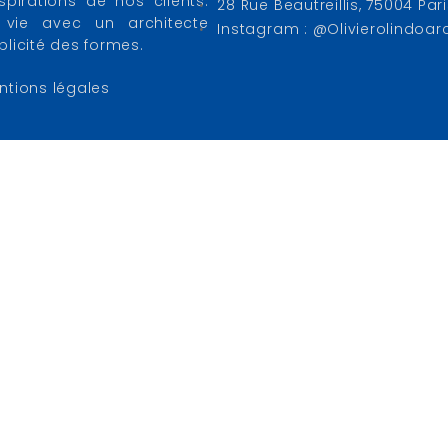
pirations de nos clients.
28 Rue Beautreillis, 75004 Par
vie avec un architecte
Instagram : @olivierolindoar
mplicité des formes.
ntions légales