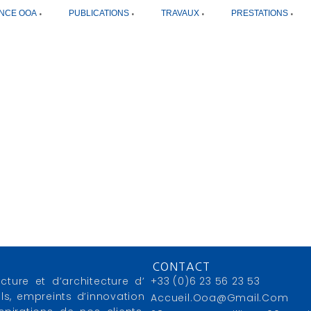
NCE OOA
PUBLICATIONS
TRAVAUX
PRESTATIONS
CONTACT
cture et d’architecture d’
+33 (0)6 23 56 23 53
ls, empreints d’innovation
Accueil.ooa@gmail.com