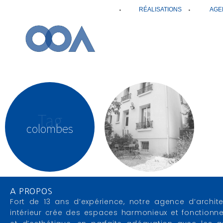
RÉALISATIONS
AGE
Tag
colombes
A PROPOS
Fort de 13 ans d’expérience, notre agence d’archite
intérieur crée des espaces harmonieux et fonctionne