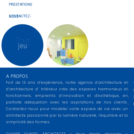
PRESTATIONS
CONTACTEZ-NOUS
Tag
jeu
A PROPOS
Fort de 13 ans d’expérience, notre agence d’architecture et
d’architecture d’ intérieur crée des espaces harmonieux et
fonctionnels, empreints d’innovation et d’esthétique, en
parfaite adéquation avec les aspirations de nos clients.
Contactez-nous pour modeler votre espace de vie avec un
architecte passionné par la lumière naturelle, l’équilibre et la
simplicité des formes.
OLIVIER OLINDO ARCHITECTE – tous droits réservés –