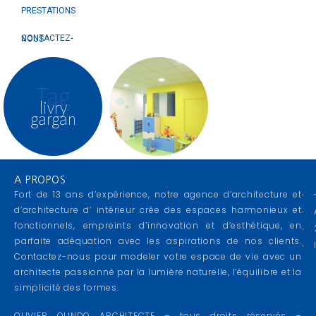
PRESTATIONS
CONTACTEZ-NOUS
Tag
livry
gargan
A PROPOS
Fort de 13 ans d’expérience, notre agence d’architecture et
d’architecture d’ intérieur crée des espaces harmonieux et
fonctionnels, empreints d’innovation et d’esthétique, en
parfaite adéquation avec les aspirations de nos clients.
Contactez-nous pour modeler votre espace de vie avec un
architecte passionné par la lumière naturelle, l’équilibre et la
simplicité des formes.
OLIVIER OLINDO ARCHITECTE – tous droits réservés –