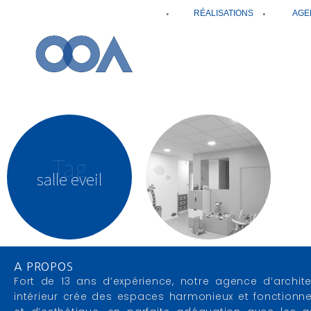
RÉALISATIONS
AGE
Tag
salle eveil
A PROPOS
Fort de 13 ans d’expérience, notre agence d’archite
intérieur crée des espaces harmonieux et fonctionne