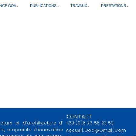
NCE OOA
PUBLICATIONS
TRAVAUX
PRESTATIONS
CONTACT
cture et d’architecture d’
+33 (0)6 23 56 23 53
ls, empreints d’innovation
Accueil.ooa@gmail.com