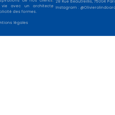
pirations de nos clients.
28 Rue Beautreillis, 75004 Par
vie avec un architecte
Instagram : @olivierolindoar
mplicité des formes.
ntions légales