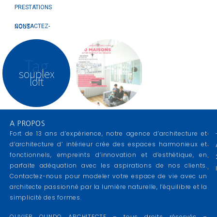
PRESTATIONS
CONTACTEZ-NOUS
Tag
souplex
loft
A PROPOS
Fort de 13 ans d’expérience, notre agence d’architecture et
d’architecture d’ intérieur crée des espaces harmonieux et
fonctionnels, empreints d’innovation et d’esthétique, en
parfaite adéquation avec les aspirations de nos clients.
Contactez-nous pour modeler votre espace de vie avec un
architecte passionné par la lumière naturelle, l’équilibre et la
simplicité des formes.
OLIVIER OLINDO ARCHITECTE – tous droits réservés –