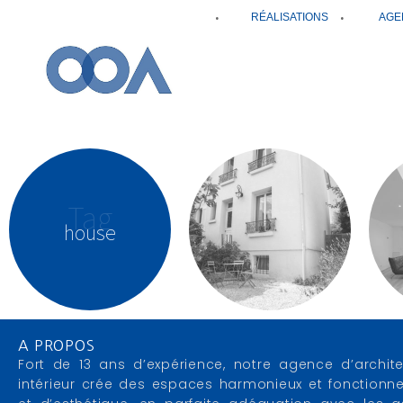
RÉALISATIONS
AGE
Tag
house
A PROPOS
Fort de 13 ans d’expérience, notre agence d’archite
intérieur crée des espaces harmonieux et fonctionne