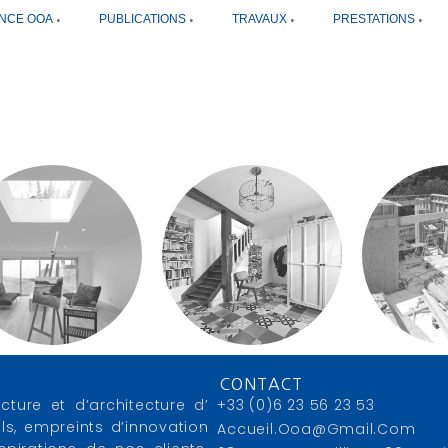
NCE OOA
PUBLICATIONS
TRAVAUX
PRESTATIONS
CONTACT
cture et d’architecture d’
+33 (0)6 23 56 23 53
ls, empreints d’innovation
Accueil.ooa@gmail.com