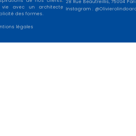
pirations de nos clients.
28 Rue Beautreillis, 75004 Par
vie avec un architecte
Instagram : @olivierolindoar
mplicité des formes.
ntions légales