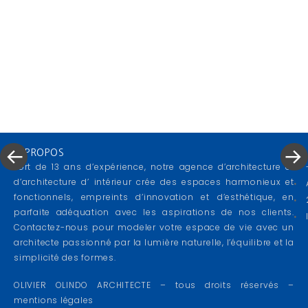
16 MARS 2022
BY
OLIVIER OLINDO ARCHITECTE
APPARTEMENT
,
APPARTEMENTS DE LUXE PARIS
,
APPARTEMENTS PARIS
,
ARCHITECTE
,
ARCHITECTEPARIS
,
ARCHITECTURE
,
ARCHITECTURE HAUT DE GAMME PARIS
,
ARCHITECTUR
INTÉRIEURE
,
ARCHITECTUREINTERIEURE
,
CONCEPTION D'INTÉRIEUR PARIS
,
DECORATION
,
DESIGN D'INTÉRIEUR PARIS
,
EXCAVATION
,
HOUSE
,
LAFFITTE
,
MAISON
,
MAISONS
,
MAISONS-
LAFFITTE
,
OLINDO
,
OLIVIER
,
OLIVIER OLINDO
,
OLIVIER OLINDO ARCHITECTE
,
OOA
,
PARIS
,
«
Next
RENOVATION
,
RENOVATION D'APPARTEMENTS PARIS
,
SOUPLEX
Previous
Post
Post
»
A PROPOS
Fort de 13 ans d’expérience, notre agence d’architecture et
d’architecture d’ intérieur crée des espaces harmonieux et
fonctionnels, empreints d’innovation et d’esthétique, en
parfaite adéquation avec les aspirations de nos clients.
Contactez-nous pour modeler votre espace de vie avec un
architecte passionné par la lumière naturelle, l’équilibre et la
simplicité des formes.
OLIVIER OLINDO ARCHITECTE – tous droits réservés –
mentions légales